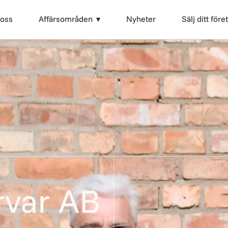
oss
Affärsområden
Nyheter
Sälj ditt före
rvar AB