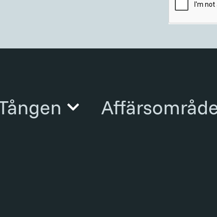
Tången
Affärsområd