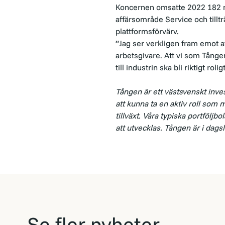
Koncernen omsatte 2022 182 
affärsområde Service och tilltr
plattformsförvärv.
”Jag ser verkligen fram emot a
arbetsgivare. Att vi som Tången
till industrin ska bli riktigt ro
Tången är ett västsvenskt inve
att kunna ta en aktiv roll som
tillväxt. Våra typiska portföljb
att utvecklas. Tången är i dag
Se fler nyheter