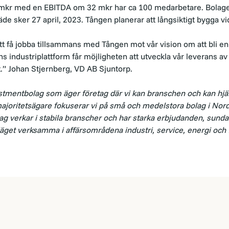
mkr med en EBITDA om 32 mkr har ca 100 medarbetare. Bolage
äde sker 27 april, 2023. Tången planerar att långsiktigt bygga vi
tt få jobba tillsammans med Tången mot vår vision om att bli e
s industriplattform får möjligheten att utveckla vår leverans av
ligt.” Johan Stjernberg, VD AB Sjuntorp.
stmentbolag som äger företag där vi kan branschen och kan hjäl
 majoritetsägare fokuserar vi på små och medelstora bolag i
Nord
olag verkar i stabila branscher och har starka
erbjudanden, sunda
släget verksamma i
affärsområdena industri, service, energi och 