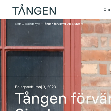
Om 
Start
//
Bolagsnytt
//
Tången förvärvar AB Sjuntorp
Bolagsnytt
maj 3, 2023
Tången förvä