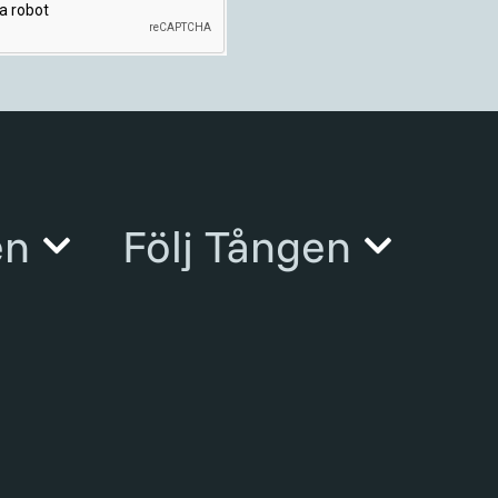
en
Följ Tången