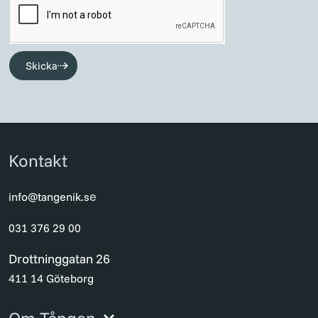
Skicka
Kontakt
e
info@tangenik.s
031 376 29 00
Drottninggatan 26
411 14 Göteborg
Om Tången