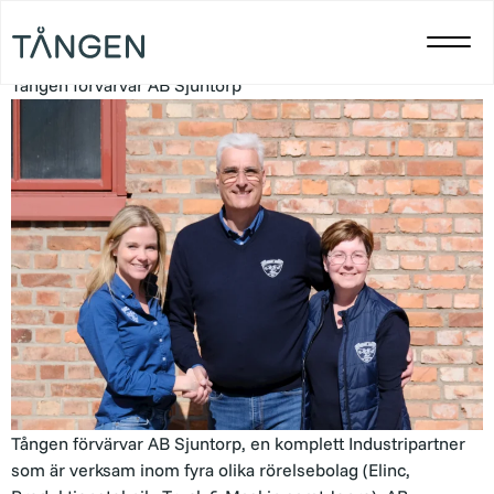
Dag:
3 maj 2023
Tången förvärvar AB Sjuntorp
Tången förvärvar AB Sjuntorp, en komplett Industripartner
som är verksam inom fyra olika rörelsebolag (Elinc,