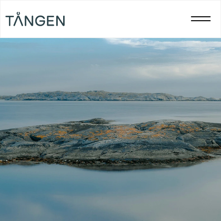
Start
//
Investerare
Ägande i Tången​
För investerare