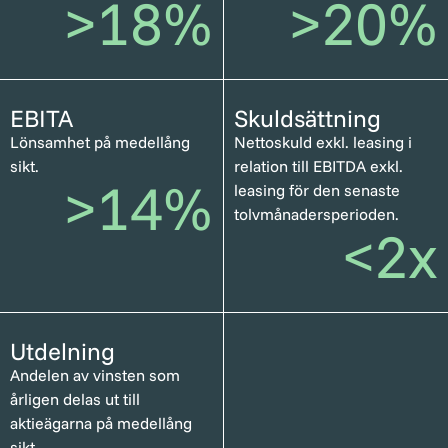
>
18
%
>
20
%
EBITA
Skuldsättning
Lönsamhet på medellång
Nettoskuld exkl. leasing i
sikt.
relation till EBITDA exkl.
>
14
%
leasing för den senaste
tolvmånadersperioden.
<2x
Utdelning
Andelen av vinsten som
årligen delas ut till
aktieägarna på medellång
sikt.