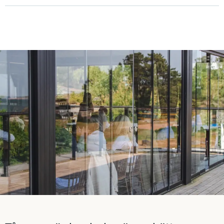
Revisorer
4 juni 2026
13:00
Regulatorisk
Tången offentliggör prospekt och pris inför
det offentliga erbjudandet och noteringen
av dess aktier av serie B på Nasdaq
Stockholm
27 maj 2026
08:00
Tången Industrikapital AB (publ) avser att notera sina
aktier på Nasdaq Stockholm
Sida 1