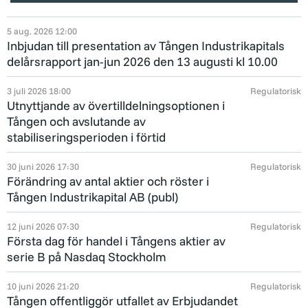
Ägarstruktur
Definitioner
5 aug. 2026
12:00
Inbjudan till presentation av Tången Industrikapitals
delårsrapport jan-jun 2026 den 13 augusti kl 10.00
Bolagsordning
3 juli 2026
18:00
Regulatorisk
Bolagsstämmor
Utnyttjande av övertilldelningsoptionen i
Tången och avslutande av
Hållbarhetsrapporter
stabiliseringsperioden i förtid
Styrelse
30 juni 2026
17:30
Regulatorisk
Förändring av antal aktier och röster i
Tången Industrikapital AB (publ)
Valberedning
12 juni 2026
07:30
Regulatorisk
Koncernledning
Första dag för handel i Tångens aktier av
serie B på Nasdaq Stockholm
Ersättningsriktlinjer
10 juni 2026
21:20
Regulatorisk
Bolagsstyrningsrapporter
Tången offentliggör utfallet av Erbjudandet