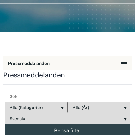
Pressmeddelanden
Pressmeddelanden
Aktiedata
Insiderägande
Finansiella mål
Rensa filter