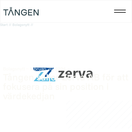
Start
//
Bolagsnytt
//
Tången säljer Zerva AB för att fokusera på sin position i
värdekedjan
Bolagsnytt
februari 20, 2024
Tången säljer Zerva AB för att
fokusera på sin position i
värdekedjan