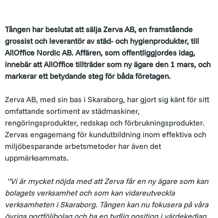
Tången har beslutat att sälja Zerva AB, en framstående
grossist och leverantör av städ- och hygienprodukter, till
AllOffice Nordic AB. Affären, som offentliggjordes idag,
innebär att AllOffice tillträder som ny ägare den 1 mars, och
markerar ett betydande steg för båda företagen.
Zerva AB, med sin bas i Skaraborg, har gjort sig känt för sitt
omfattande sortiment av städmaskiner,
rengöringsprodukter, redskap och förbrukningsprodukter.
Zervas engagemang för kundutbildning inom effektiva och
miljöbesparande arbetsmetoder har även det
uppmärksammats.
”Vi är mycket nöjda med att Zerva får en ny ägare som kan
bolagets verksamhet och som kan vidareutveckla
verksamheten i Skaraborg. Tången kan nu fokusera på våra
övriga portföljbolag och ha en tydlig position i värdekedjan.