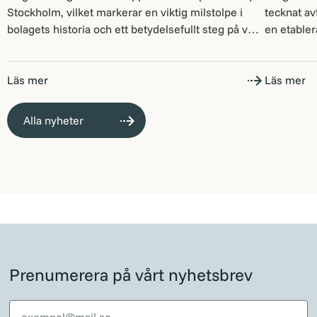
Stockholm, vilket markerar en viktig milstolpe i
tecknat av
bolagets historia och ett betydelsefullt steg på vår
en etable
fortsatta resa. Sedan starten har Tången haft en
tekniska l
tydlig strategi: att förvärva, utveckla och långsiktigt
Tillträde 
äga nischade företag i Norden. Noteringen stärker
Läs mer
utvecklar 
Läs mer
våra möjligheter att vidareutveckla verksamheten
kollektivt
och ger oss en […]
bland anna
Alla nyheter
fleet man
kameraöve
Prenumerera på vårt nyhetsbrev