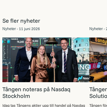
Se fler nyheter
11 juni 2026
2
Nyheter -
Nyheter -
Tången noteras på Nasdaq
Tången
Stockholm
Soluti
Idag tas Tångens aktier upp till handel på Nasdaq
Tången för