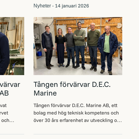
14 januari 2026
Nyheter -
värvar
Tången förvärvar D.E.C.
 AB
Marine
vat
Tången förvärvar D.E.C. Marine AB, ett
rvet
bolag med hög teknisk kompetens och
 och
över 30 års erfarenhet av utveckling och
reddar sin
produktion av marina
 samt
avgasreningssystem. Affären innebär en