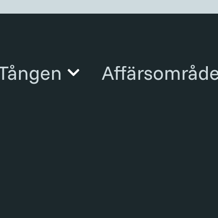
Tången
Affärsområd