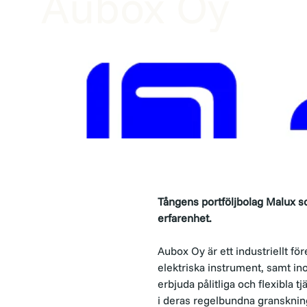
Aubox Oy
Tångens portföljbolag Malux s
erfarenhet.
Aubox Oy är ett industriellt fö
elektriska instrument, samt in
erbjuda pålitliga och flexibla
i deras regelbundna granskning