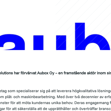
olutions har förvärvat Aubox Oy – en framstående aktör inom s
retag som specialiserar sig på att leverera högkvalitativa lösni
om plåt- och maskinbearbetning. Med över två decennier av erfa
 tjänster för att möta kundernas unika behov. Deras engagemang f
ar för att säkerställa att de upprätthåller och överträffar bran