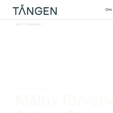
Om 
Start
//
Bolagsnytt
//
Malux förvärvar Aubox Oy
Bolagsnytt
mars 11, 2024
Malux förvär