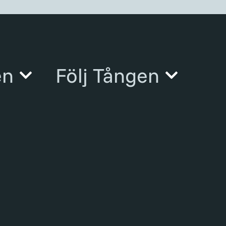
en
Följ Tången