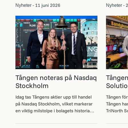
11 juni 2026
2
Nyheter -
Nyheter -
Tången noteras på Nasdaq
Tången
Stockholm
Soluti
Idag tas Tångens aktier upp till handel
Tången för
på Nasdaq Stockholm, vilket markerar
Tången har
en viktig milstolpe i bolagets historia
TriNorth S
och ett betydelsefullt steg på vår
systeminte
fortsatta resa. Sedan starten har Tången
lösningar f