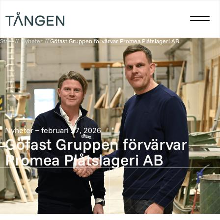
Start
//
Nyheter
//
Göfast Gruppen förvärvar Promea Plåtslageri AB
Nyheter
februari 27, 2026
Göfast Gruppen förvärvar
Promea Plåtslageri AB