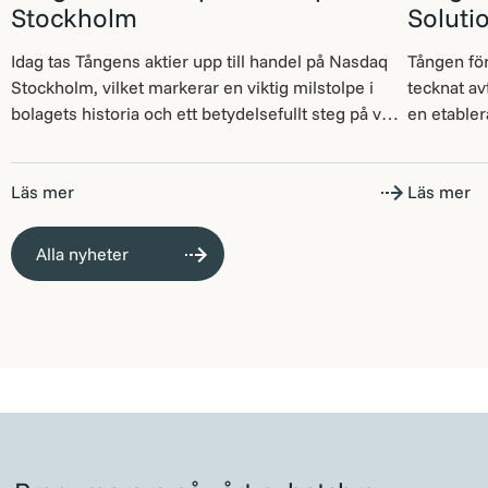
Stockholm
Soluti
Idag tas Tångens aktier upp till handel på Nasdaq
Tången för
Stockholm, vilket markerar en viktig milstolpe i
tecknat av
bolagets historia och ett betydelsefullt steg på vår
en etable
fortsatta resa. Sedan starten har Tången haft en
tekniska l
tydlig strategi: att förvärva, utveckla och långsiktigt
Tillträde 
äga nischade företag i Norden. Noteringen stärker
Läs mer
utvecklar 
Läs mer
våra möjligheter att vidareutveckla verksamheten
kollektivt
och ger oss en […]
bland anna
Alla nyheter
fleet man
kameraöve