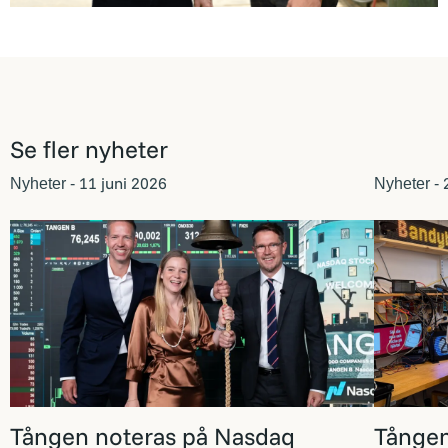
Se fler nyheter
11 juni 2026
2
Nyheter -
Nyheter -
Tången noteras på Nasdaq
Tången