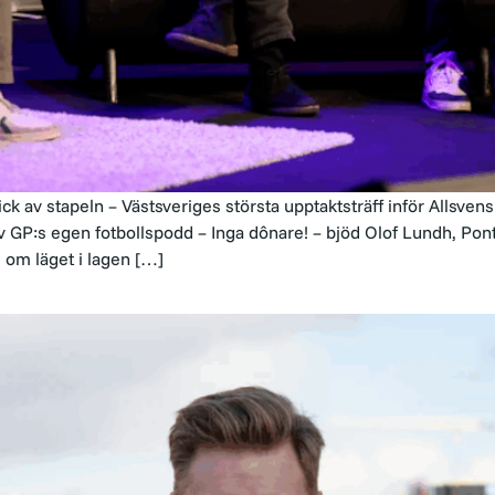
ck av stapeln – Västsveriges största upptaktsträff inför Allsvensk
v GP:s egen fotbollspodd – Inga dônare! – bjöd Olof Lundh, Po
 om läget i lagen […]