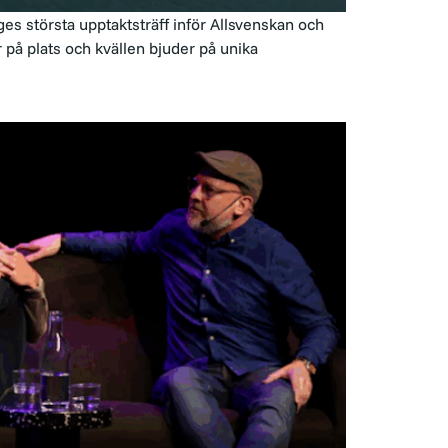
ges största upptaktsträff inför Allsvenskan och
på plats och kvällen bjuder på unika