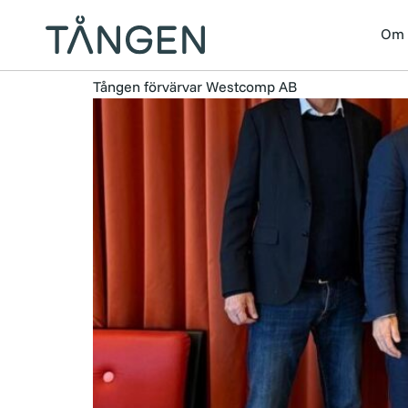
Kategori:
Sa
Om 
Tången förvärvar Westcomp AB