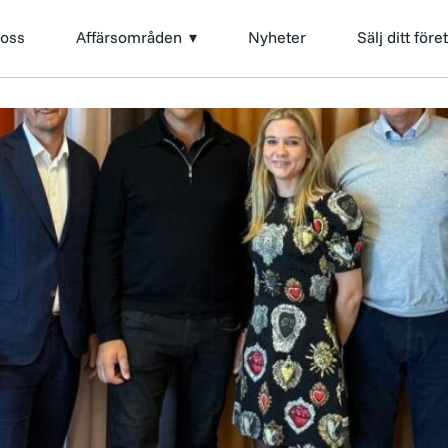
mhälle
oss
Affärsområden
Nyheter
Sälj ditt före