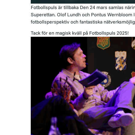
Fotbollspuls är tillbaka Den 24 mars samlas närin
Superettan. Olof Lundh och Pontus Wernbloom led
fotbollsperspektiv och fantastiska nätverksmöj
Tack för en magisk kväll på Fotbollspuls 2025!