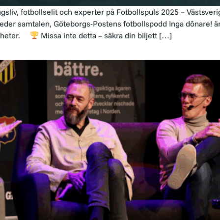
gsliv, fotbollselit och experter på Fotbollspuls 2025 – Västsveri
er samtalen, Göteborgs-Postens fotbollspodd Inga dônare! är 
ligheter.
Missa inte detta – säkra din biljett […]