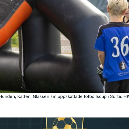
unden, Katten, Glassen sin uppskattade fotbollscup i Surte. HKG