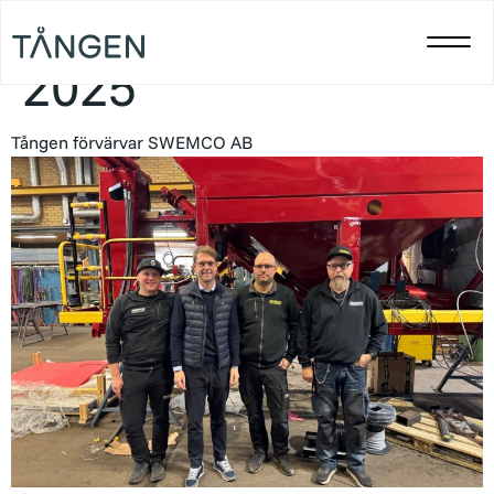
Dag:
10 december
2025
Tången förvärvar SWEMCO AB